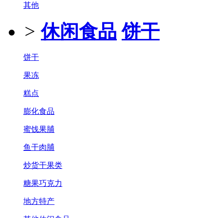
其他
>
休闲食品
饼干
饼干
果冻
糕点
膨化食品
蜜饯果脯
鱼干肉脯
炒货干果类
糖果巧克力
地方特产