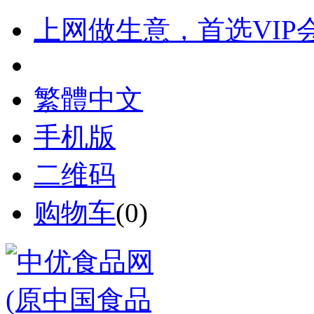
上网做生意，首选VIP
繁體中文
手机版
二维码
购物车
(
0
)