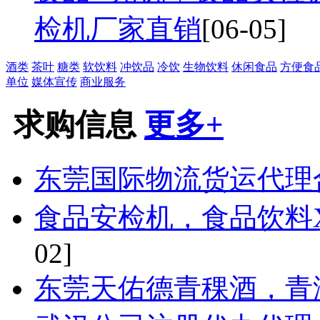
检机厂家直销
[06-05]
酒类
茶叶
糖类
软饮料
冲饮品
冷饮
生物饮料
休闲食品
方便食
单位
媒体宣传
商业服务
求购信息
更多+
东莞国际物流货运代理
食品安检机，食品饮料
02]
东莞天佑德青稞酒，青海