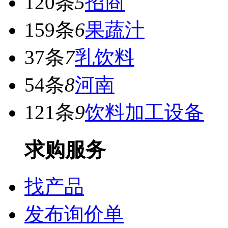
120条
5
招商
159条
6
果蔬汁
37条
7
乳饮料
54条
8
河南
121条
9
饮料加工设备
求购服务
找产品
发布询价单