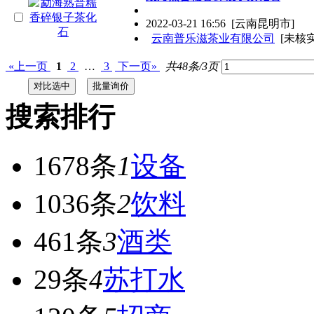
2022-03-21 16:56
[云南昆明市]
云南普乐滋茶业有限公司
[未核实
«上一页
1
2
…
3
下一页»
共48条/3页
搜索排行
1678条
1
设备
1036条
2
饮料
461条
3
酒类
29条
4
苏打水