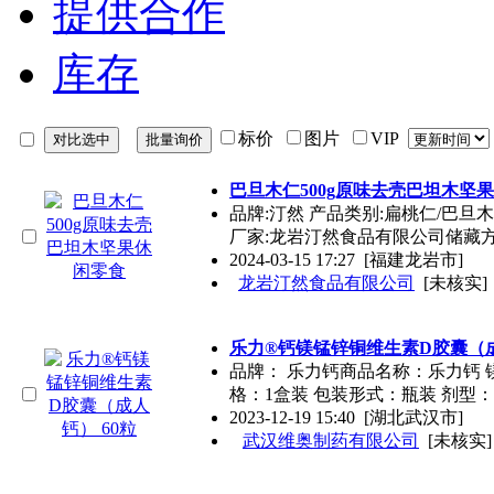
提供合作
库存
标价
图片
VIP
巴旦木仁500g原味去壳巴坦木坚
品牌:汀然 产品类别:扁桃仁/巴旦木
厂家:龙岩汀然食品有限公司储藏方
2024-03-15 17:27
[福建龙岩市]
龙岩汀然食品有限公司
[未核实]
乐力®钙镁锰锌铜维生素D胶囊（成
品牌： 乐力钙商品名称：乐力钙
格：1盒装 包装形式：瓶装 剂型：
2023-12-19 15:40
[湖北武汉市]
武汉维奥制药有限公司
[未核实]