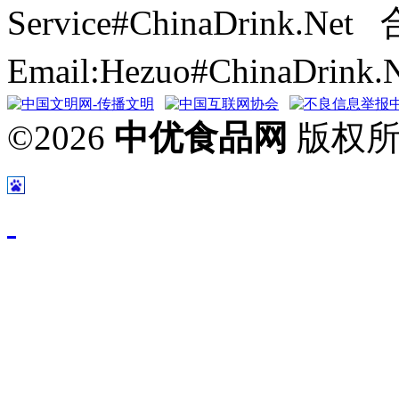
Service#ChinaDrink.Net
Email:Hezuo#ChinaDrin
©2026
中优食品网
版权