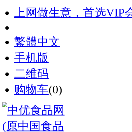
上网做生意，首选VIP
繁體中文
手机版
二维码
购物车
(
0
)