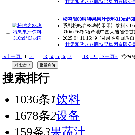
甘肃和政八八啤特果集团有限公
松鸣岩88啤特果果汁饮料310ml*6
系列松鸣岩88啤特果果汁饮料310
310ml*6瓶/箱产地中国大陆省份
2025-04-11 16:49
[甘肃临夏回族自
甘肃和政八八啤特果集团有限公
«上一页
1
2
…
3
4
5
6
7
…
18
19
下一页»
共380
搜索排行
1036条
1
饮料
1678条
2
设备
159条
3
果蔬汁