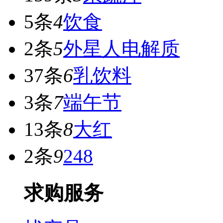
5条
4
饮食
2条
5
外星人电解质
37条
6
乳饮料
3条
7
端午节
13条
8
大红
2条
9
248
求购服务