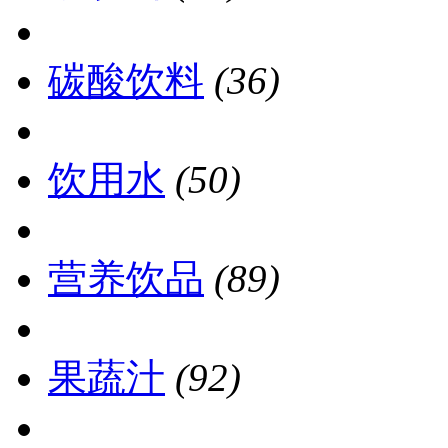
碳酸饮料
(36)
饮用水
(50)
营养饮品
(89)
果蔬汁
(92)