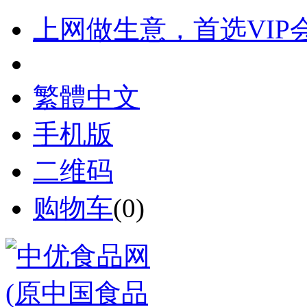
上网做生意，首选VIP
繁體中文
手机版
二维码
购物车
(
0
)